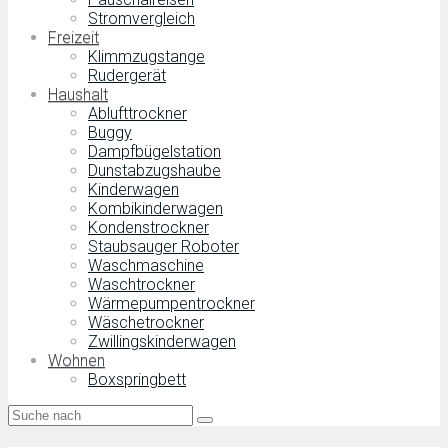
Stromvergleich
Freizeit
Klimmzugstange
Rudergerät
Haushalt
Ablufttrockner
Buggy
Dampfbügelstation
Dunstabzugshaube
Kinderwagen
Kombikinderwagen
Kondenstrockner
Staubsauger Roboter
Waschmaschine
Waschtrockner
Wärmepumpentrockner
Wäschetrockner
Zwillingskinderwagen
Wohnen
Boxspringbett