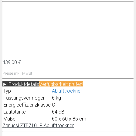
439,00 €
Preise inkl. MwSt
► Produktdetails
Verfügbarkeit prüfen!
Typ
Ablufttrockner
Fassungsvermögen
6 kg
Energieeffizienzklasse
C
Lautstärke
64 dB
Maße
60 x 60 x 85 cm
Zanussi ZTE7101P Ablufttrockner