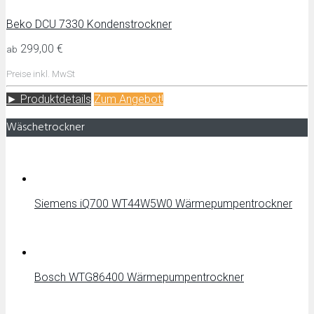
Beko DCU 7330 Kondenstrockner
299,00 €
ab
Preise inkl. MwSt
► Produktdetails
Zum Angebot!
Wäschetrockner
Siemens iQ700 WT44W5W0 Wärmepumpentrockner
Bosch WTG86400 Wärmepumpentrockner