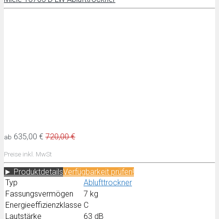
635,00 €
720,00 €
ab
Preise inkl. MwSt
► Produktdetails
Verfügbarkeit prüfen!
Typ
Ablufttrockner
Fassungsvermögen
7 kg
Energieeffizienzklasse
C
Lautstärke
63 dB