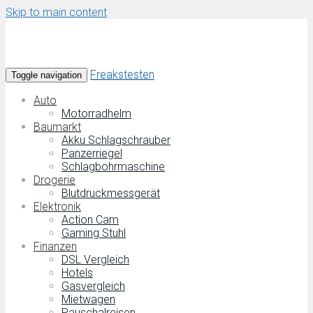
Skip to main content
Freakstesten
Toggle navigation
Auto
Motorradhelm
Baumarkt
Akku Schlagschrauber
Panzerriegel
Schlagbohrmaschine
Drogerie
Blutdruckmessgerät
Elektronik
Action Cam
Gaming Stuhl
Finanzen
DSL Vergleich
Hotels
Gasvergleich
Mietwagen
Pauschalreisen