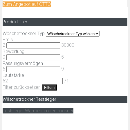
Zum Angebot auf OTTO
Produktfilter
Wäschetrockner Typ
Preis
2
30000
Bewertung
0
5
Fassungsvermögen
6
9
Lautstärke
62
71
Filter zurücksetzen
Filtern
Wäschetrockner Testsieger
Testsieger Wärmepumpentrockner