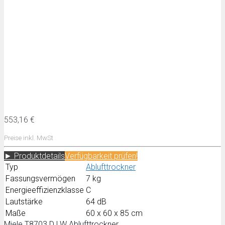
553,16 €
Preise inkl. MwSt
► Produktdetails
Verfügbarkeit prüfen!
Typ
Ablufttrockner
Fassungsvermögen
7 kg
Energieeffizienzklasse
C
Lautstärke
64 dB
Maße
60 x 60 x 85 cm
Miele T8703 D LW Ablufttrockner