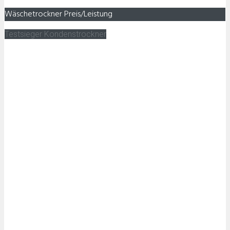
Wäschetrockner Preis/Leistung
Testsieger Kondenstrockner