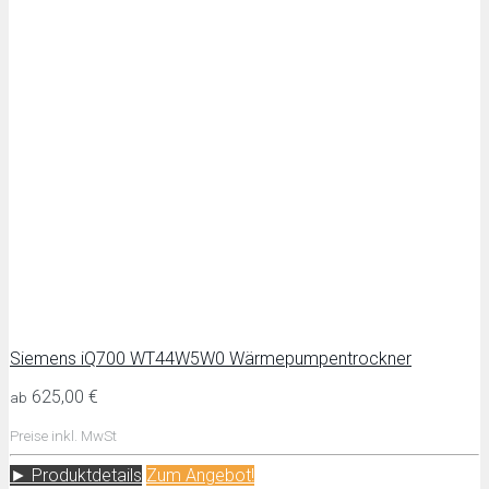
Siemens iQ700 WT44W5W0 Wärmepumpentrockner
625,00 €
ab
Preise inkl. MwSt
► Produktdetails
Zum Angebot!