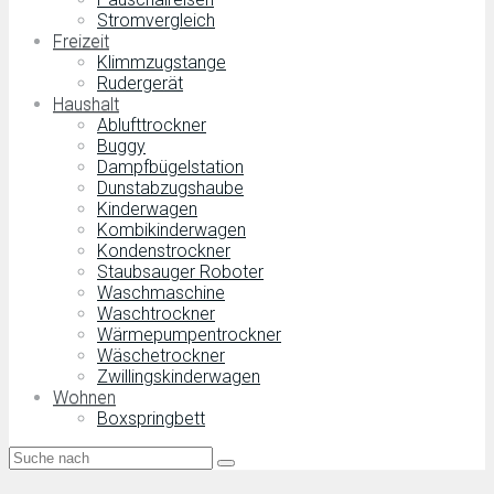
Stromvergleich
Freizeit
Klimmzugstange
Rudergerät
Haushalt
Ablufttrockner
Buggy
Dampfbügelstation
Dunstabzugshaube
Kinderwagen
Kombikinderwagen
Kondenstrockner
Staubsauger Roboter
Waschmaschine
Waschtrockner
Wärmepumpentrockner
Wäschetrockner
Zwillingskinderwagen
Wohnen
Boxspringbett