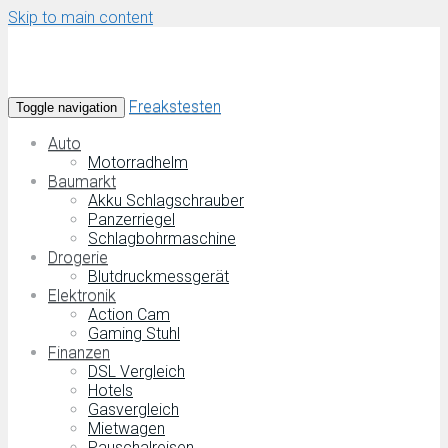
Skip to main content
Freakstesten
Toggle navigation
Auto
Motorradhelm
Baumarkt
Akku Schlagschrauber
Panzerriegel
Schlagbohrmaschine
Drogerie
Blutdruckmessgerät
Elektronik
Action Cam
Gaming Stuhl
Finanzen
DSL Vergleich
Hotels
Gasvergleich
Mietwagen
Pauschalreisen