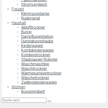
Stromvergleich
Freizeit
Klimmzugstange
Rudergerät
Haushalt
Ablufttrockner
Buggy
Dampfbügelstation
Dunstabzugshaube
Kinderwagen
Kombikinderwagen
Kondenstrockner
Staubsauger Roboter
Waschmaschine
Waschtrockner
Wärmepumpentrockner
Wäschetrockner
Zwillingskinderwagen
Wohnen
Boxspringbett