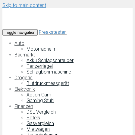
Skip to main content
Freakstesten
Toggle navigation
Auto
Motorradhelm
Baumarkt
Akku Schlagschrauber
Panzerriegel
Schlagbohrmaschine
Drogerie
Blutdruckmessgerät
Elektronik
Action Cam
Gaming Stuhl
Finanzen
DSL Vergleich
Hotels
Gasvergleich
Mietwagen
Pauschalreisen