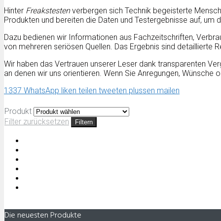
Hinter
Freakstesten
verbergen sich Technik begeisterte Mensche
Produkten und bereiten die Daten und Testergebnisse auf, um d
Dazu bedienen wir Informationen aus Fachzeitschriften, Verbra
von mehreren seriösen Quellen. Das Ergebnis sind detaillierte 
Wir haben das Vertrauen unserer Leser dank transparenten Vergle
an denen wir uns orientieren. Wenn Sie Anregungen, Wünsche o
1337
WhatsApp
liken
teilen
tweeten
plussen
mailen
Produkt
Filter zurücksetzen
Filtern
Die neuesten Produkte