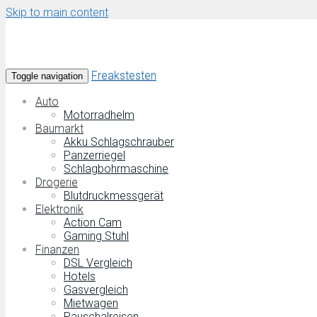
Skip to main content
Freakstesten
Toggle navigation
Auto
Motorradhelm
Baumarkt
Akku Schlagschrauber
Panzerriegel
Schlagbohrmaschine
Drogerie
Blutdruckmessgerät
Elektronik
Action Cam
Gaming Stuhl
Finanzen
DSL Vergleich
Hotels
Gasvergleich
Mietwagen
Pauschalreisen