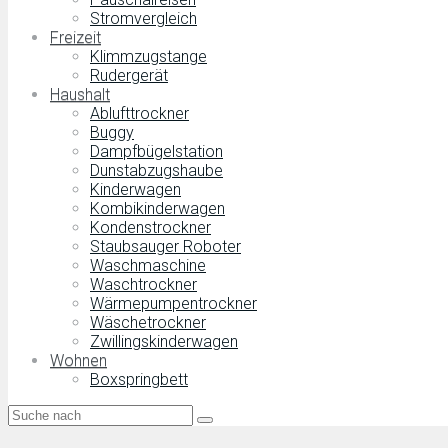
Stromvergleich
Freizeit
Klimmzugstange
Rudergerät
Haushalt
Ablufttrockner
Buggy
Dampfbügelstation
Dunstabzugshaube
Kinderwagen
Kombikinderwagen
Kondenstrockner
Staubsauger Roboter
Waschmaschine
Waschtrockner
Wärmepumpentrockner
Wäschetrockner
Zwillingskinderwagen
Wohnen
Boxspringbett