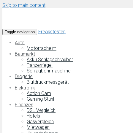
Skip to main content
Freakstesten
Toggle navigation
Auto
Motorradhelm
Baumarkt
Akku Schlagschrauber
Panzerriegel
Schlagbohrmaschine
Drogerie
Blutdruckmessgerät
Elektronik
Action Cam
Gaming Stuhl
Finanzen
DSL Vergleich
Hotels
Gasvergleich
Mietwagen
Pauschalreisen