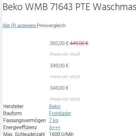
Beko WMB 71643 PTE Waschmas
Alle (3) anzeigen
Preisvergleich
300,00 €
449,00 €
Preise inkl. MwSt
349,00 €
Preise inkl. MwSt
349,00 €
Preise inkl. MwSt
Hersteller
Beko
Bauform
Frontlader
Fassungsvermögen
7 kg
Energieeffizienz
A+++
Max. Schleuderzahl
1600 U/Min