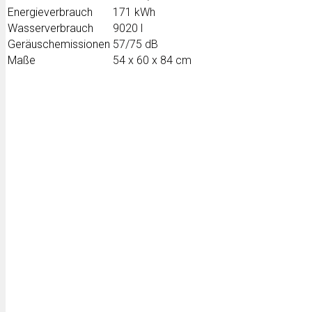
Energieverbrauch
171 kWh
Wasserverbrauch
9020 l
Geräuschemissionen
57/75 dB
Maße
54 x 60 x 84 cm