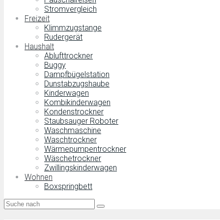
Stromvergleich
Freizeit
Klimmzugstange
Rudergerät
Haushalt
Ablufttrockner
Buggy
Dampfbügelstation
Dunstabzugshaube
Kinderwagen
Kombikinderwagen
Kondenstrockner
Staubsauger Roboter
Waschmaschine
Waschtrockner
Wärmepumpentrockner
Wäschetrockner
Zwillingskinderwagen
Wohnen
Boxspringbett