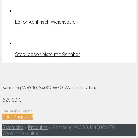
Lenor Aprilfrisch Weichspüler
Steckdosenleiste mit Schalter
Samsung WW90J6400CWEG Waschmaschine
629,00 €
Preise inkl. MwSt
Zum Angebot!
Startseite
»
Produkte
»
Samsung WW90J6400CWEG
Waschmaschine