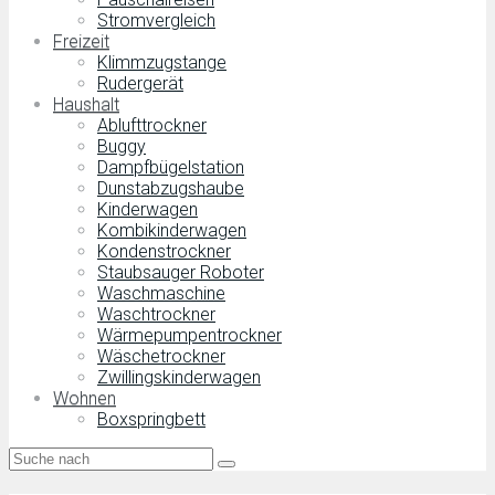
Stromvergleich
Freizeit
Klimmzugstange
Rudergerät
Haushalt
Ablufttrockner
Buggy
Dampfbügelstation
Dunstabzugshaube
Kinderwagen
Kombikinderwagen
Kondenstrockner
Staubsauger Roboter
Waschmaschine
Waschtrockner
Wärmepumpentrockner
Wäschetrockner
Zwillingskinderwagen
Wohnen
Boxspringbett