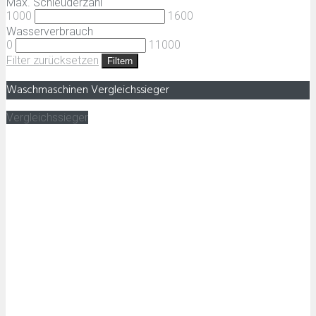
Max. Schleuderzahl
1000
1600
Wasserverbrauch
0
11000
Filter zurücksetzen
Filtern
Waschmaschinen Vergleichssieger
Vergleichssieger