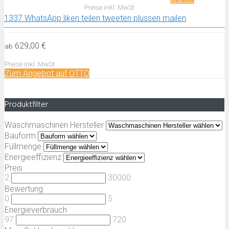
Preise inkl. MwSt
1337
WhatsApp
liken
teilen
tweeten
plussen
mailen
629,00 €
ab
Preise inkl. MwSt
Zum Angebot auf OTTO
Produktfilter
Waschmaschinen Hersteller
Bauform
Füllmenge
Energieeffizienz
Preis
2
30000
Bewertung
0
5
Energieverbrauch
97
720