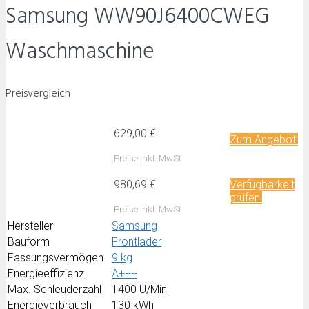
Samsung WW90J6400CWEG
Waschmaschine
Preisvergleich
629,00 €
Zum Angebot!
Preise inkl. MwSt
980,69 €
Verfügbarkeit
prüfen!
Preise inkl. MwSt
Hersteller
Samsung
Bauform
Frontlader
Fassungsvermögen
9 kg
Energieeffizienz
A+++
Max. Schleuderzahl
1400 U/Min
Energieverbrauch
130 kWh