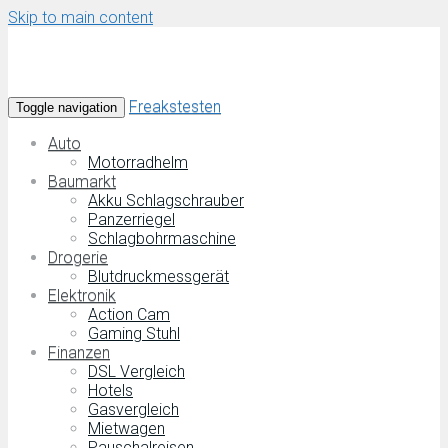
Skip to main content
Freakstesten
Toggle navigation
Auto
Motorradhelm
Baumarkt
Akku Schlagschrauber
Panzerriegel
Schlagbohrmaschine
Drogerie
Blutdruckmessgerät
Elektronik
Action Cam
Gaming Stuhl
Finanzen
DSL Vergleich
Hotels
Gasvergleich
Mietwagen
Pauschalreisen