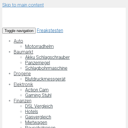
Skip to main content
Freakstesten
Toggle navigation
Auto
Motorradhelm
Baumarkt
Akku Schlagschrauber
Panzerriegel
Schlagbohrmaschine
Drogerie
Blutdruckmessgerät
Elektronik
Action Cam
Gaming Stuhl
Finanzen
DSL Vergleich
Hotels
Gasvergleich
Mietwagen
Pauschalreisen