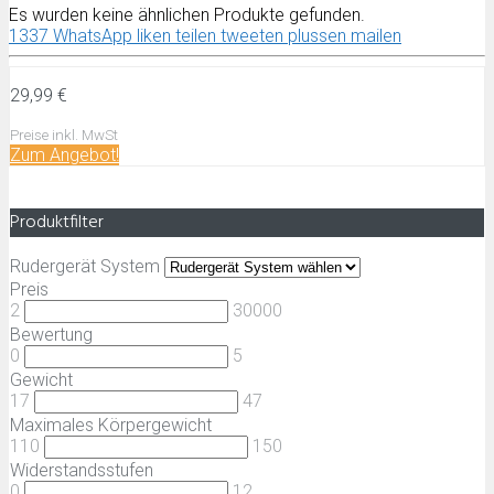
Es wurden keine ähnlichen Produkte gefunden.
1337
WhatsApp
liken
teilen
tweeten
plussen
mailen
29,99 €
Preise inkl. MwSt
Zum
Angebot!
Produktfilter
Rudergerät System
Preis
2
30000
Bewertung
0
5
Gewicht
17
47
Maximales Körpergewicht
110
150
Widerstandsstufen
0
12