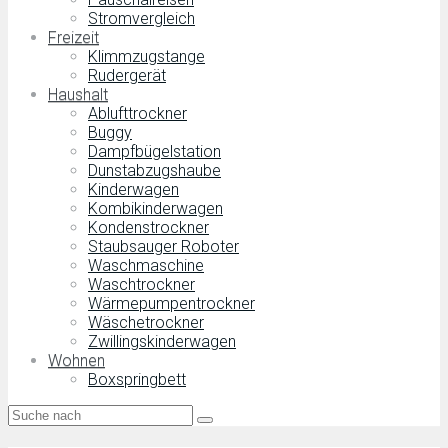
Stromvergleich
Freizeit
Klimmzugstange
Rudergerät
Haushalt
Ablufttrockner
Buggy
Dampfbügelstation
Dunstabzugshaube
Kinderwagen
Kombikinderwagen
Kondenstrockner
Staubsauger Roboter
Waschmaschine
Waschtrockner
Wärmepumpentrockner
Wäschetrockner
Zwillingskinderwagen
Wohnen
Boxspringbett