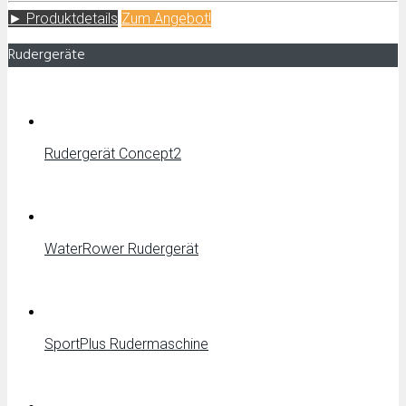
► Produktdetails
Zum
Angebot!
Rudergeräte
Rudergerät Concept2
WaterRower Rudergerät
SportPlus Rudermaschine