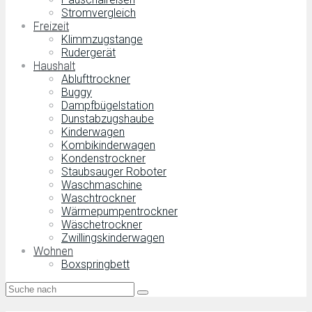
Stromvergleich
Freizeit
Klimmzugstange
Rudergerät
Haushalt
Ablufttrockner
Buggy
Dampfbügelstation
Dunstabzugshaube
Kinderwagen
Kombikinderwagen
Kondenstrockner
Staubsauger Roboter
Waschmaschine
Waschtrockner
Wärmepumpentrockner
Wäschetrockner
Zwillingskinderwagen
Wohnen
Boxspringbett