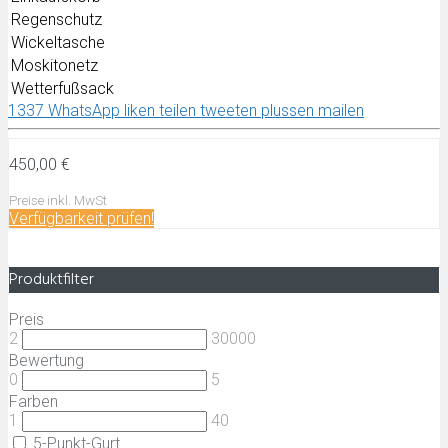
Regenschutz
Wickeltasche
Moskitonetz
Wetterfußsack
1337
WhatsApp
liken
teilen
tweeten
plussen
mailen
450,00 €
Preise inkl. MwSt
Verfügbarkeit prüfen!
Produktfilter
Preis
2
30000
Bewertung
0
5
Farben
1
40
5-Punkt-Gurt