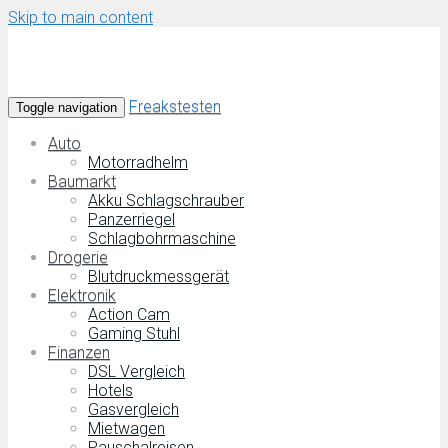
Skip to main content
Freakstesten
Toggle navigation
Auto
Motorradhelm
Baumarkt
Akku Schlagschrauber
Panzerriegel
Schlagbohrmaschine
Drogerie
Blutdruckmessgerät
Elektronik
Action Cam
Gaming Stuhl
Finanzen
DSL Vergleich
Hotels
Gasvergleich
Mietwagen
Pauschalreisen