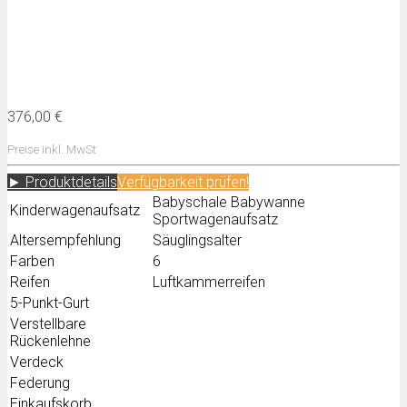
376,00 €
Preise inkl. MwSt
► Produktdetails
Verfügbarkeit prüfen!
Babyschale Babywanne
Kinderwagenaufsatz
Sportwagenaufsatz
Altersempfehlung
Säuglingsalter
Farben
6
Reifen
Luftkammerreifen
5-Punkt-Gurt
Verstellbare
Rückenlehne
Verdeck
Federung
Einkaufskorb