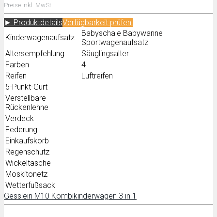
Preise inkl. MwSt
► Produktdetails
Verfügbarkeit prüfen!
Babyschale Babywanne
Kinderwagenaufsatz
Sportwagenaufsatz
Altersempfehlung
Säuglingsalter
Farben
4
Reifen
Luftreifen
5-Punkt-Gurt
Verstellbare
Rückenlehne
Verdeck
Federung
Einkaufskorb
Regenschutz
Wickeltasche
Moskitonetz
Wetterfußsack
Gesslein M10 Kombikinderwagen 3 in 1