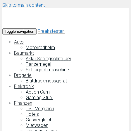
Skip to main content
Freakstesten
Toggle navigation
Auto
Motorradhelm
Baumarkt
Akku Schlagschrauber
Panzerriegel
Schlagbohrmaschine
Drogerie
Blutdruckmessgerät
Elektronik
Action Cam
Gaming Stuhl
Finanzen
DSL Vergleich
Hotels
Gasvergleich
Mietwagen
Pauschalreisen