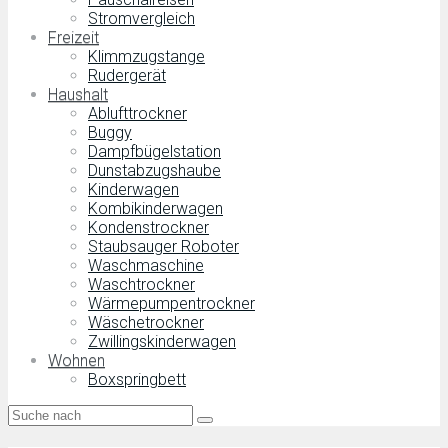
Stromvergleich
Freizeit
Klimmzugstange
Rudergerät
Haushalt
Ablufttrockner
Buggy
Dampfbügelstation
Dunstabzugshaube
Kinderwagen
Kombikinderwagen
Kondenstrockner
Staubsauger Roboter
Waschmaschine
Waschtrockner
Wärmepumpentrockner
Wäschetrockner
Zwillingskinderwagen
Wohnen
Boxspringbett