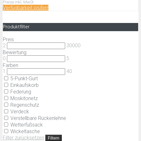
Preise inkl. MwSt
Verfügbarkeit prüfen!
Produktfilter
Preis
2
30000
Bewertung
0
5
Farben
1
40
5-Punkt-Gurt
Einkaufskorb
Federung
Moskitonetz
Regenschutz
Verdeck
Verstellbare Rückenlehne
Wetterfußsack
Wickeltasche
Filter zurücksetzen
Filtern