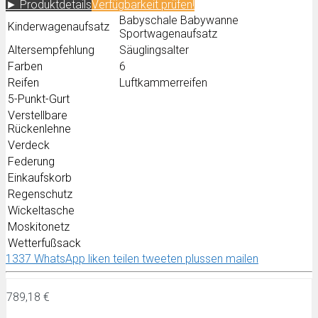
► Produktdetails
Verfügbarkeit prüfen!
Babyschale Babywanne
Kinderwagenaufsatz
Sportwagenaufsatz
Altersempfehlung
Säuglingsalter
Farben
6
Reifen
Luftkammerreifen
5-Punkt-Gurt
Verstellbare
Rückenlehne
Verdeck
Federung
Einkaufskorb
Regenschutz
Wickeltasche
Moskitonetz
Wetterfußsack
1337
WhatsApp
liken
teilen
tweeten
plussen
mailen
789,18 €